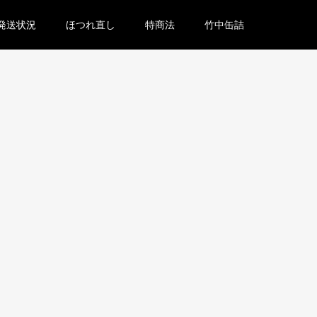
発送状況
ほつれ直し
特商法
竹中缶詰