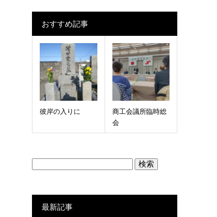
おすすめ記事
彼岸の入りに
商工会議所臨時総
会
検
索:
最新記事