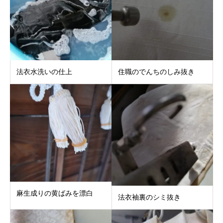
法衣水洗いの仕上
住職のでんちのしみ抜き
麻生成りの黄ばみを漂白
法衣袖裏のシミ抜き