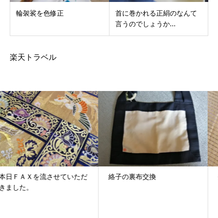
輪袈裟を色修正
首に巻かれる正絹のなんて
言うのでしょうか...
楽天トラベル
絡子の裏布交換
袈裟のしみ抜き