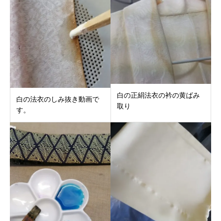
白の正絹法衣の衿の黄ばみ
白の法衣のしみ抜き動画で
取り
す。