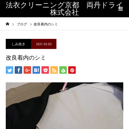
法衣クリーニング京都 両丹ドライ
株式会社
ブログ
改良着内のシミ
しみ抜き
2021.03.03
改良着内のシミ