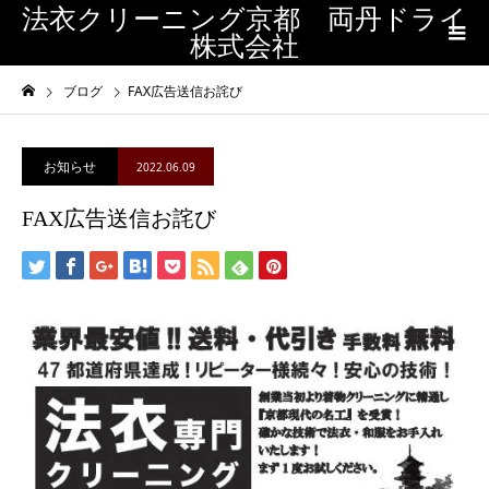
法衣クリーニング京都 両丹ドライ
株式会社
ブログ
FAX広告送信お詫び
お知らせ
2022.06.09
FAX広告送信お詫び