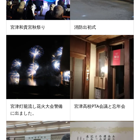
宮津和貴宮秋祭り
消防出初式
宮津灯籠流し花火大会警備
宮津高校PTA会議と忘年会
に出ました。