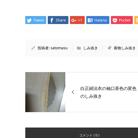
Tweet
Share
+1
Hatena
Pocket
投稿者:
satomasu
しみ抜き
着物しみ抜き
白正絹法衣の袖口茶色の変色
のしみ抜き
コメント ( 0 )