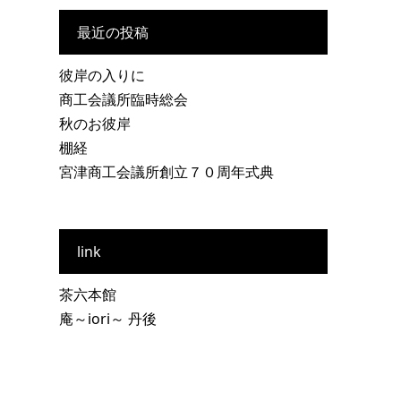
最近の投稿
彼岸の入りに
商工会議所臨時総会
秋のお彼岸
棚経
宮津商工会議所創立７０周年式典
link
茶六本館
庵～iori～ 丹後