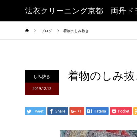
法衣クリーニング京都 両丹ド
ブログ
着物のしみ抜き
着物のしみ抜
しみ抜き
2019.12.12
Tweet
Share
+1
Hatena
Pocket