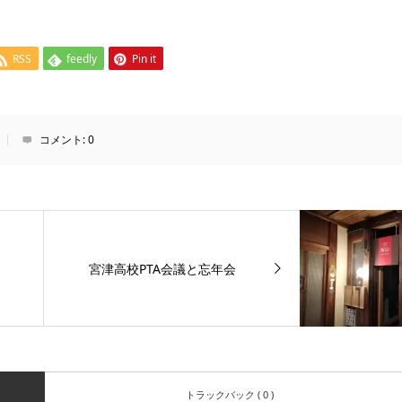
RSS
feedly
Pin it
コメント:
0
宮津高校PTA会議と忘年会
トラックバック ( 0 )