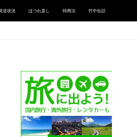
発送状況
ほつれ直し
特商法
竹中缶詰